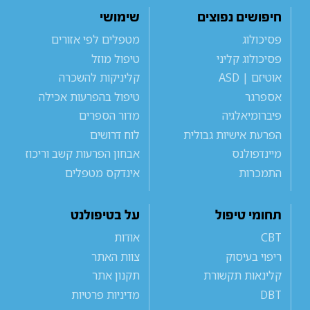
חיפושים נפוצים
שימושי
פסיכולוג
מטפלים לפי אזורים
פסיכולוג קליני
טיפול מוזל
אוטיזם | ASD
קליניקות להשכרה
אספרגר
טיפול בהפרעות אכילה
פיברומיאלגיה
מדור הספרים
הפרעת אישיות גבולית
לוח דרושים
מיינדפולנס
אבחון הפרעות קשב וריכוז
התמכרות
אינדקס מטפלים
תחומי טיפול
על בטיפולנט
CBT
אודות
ריפוי בעיסוק
צוות האתר
קלינאות תקשורת
תקנון אתר
DBT
מדיניות פרטיות