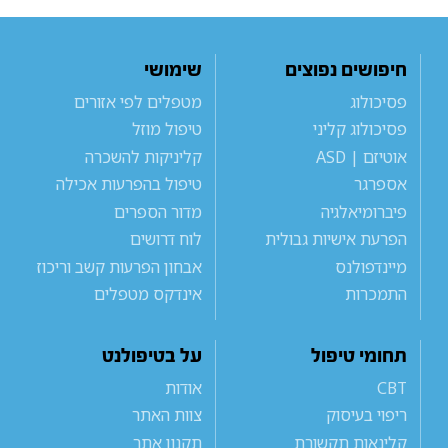
חיפושים נפוצים
שימושי
פסיכולוג
מטפלים לפי אזורים
פסיכולוג קליני
טיפול מוזל
אוטיזם | ASD
קליניקות להשכרה
אספרגר
טיפול בהפרעות אכילה
פיברומיאלגיה
מדור הספרים
הפרעת אישיות גבולית
לוח דרושים
מיינדפולנס
אבחון הפרעות קשב וריכוז
התמכרות
אינדקס מטפלים
תחומי טיפול
על בטיפולנט
CBT
אודות
ריפוי בעיסוק
צוות האתר
קלינאות תקשורת
תקנון אתר