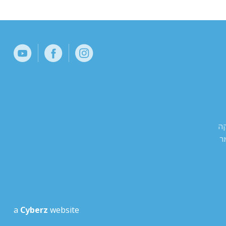
קה
ר
a
Cyberz
website