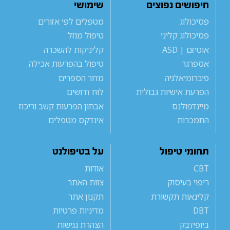
חיפושים נפוצים
שימושי
פסיכולוג
מטפלים לפי אזורים
פסיכולוג קליני
טיפול מוזל
אוטיזם | ASD
קליניקות להשכרה
אספרגר
טיפול בהפרעות אכילה
פיברומיאלגיה
מדור הספרים
הפרעת אישיות גבולית
לוח דרושים
מיינדפולנס
אבחון הפרעות קשב וריכוז
התמכרות
אינדקס מטפלים
תחומי טיפול
על בטיפולנט
CBT
אודות
ריפוי בעיסוק
צוות האתר
קלינאות תקשורת
תקנון אתר
DBT
מדיניות פרטיות
ביופידבק
הצהרת נגישות