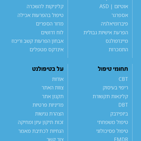
אוטיזם | ASD
קליניקות להשכרה
אספרגר
טיפול בהפרעות אכילה
פיברומיאלגיה
מדור הספרים
הפרעת אישיות גבולית
לוח דרושים
מיינדפולנס
אבחון הפרעות קשב וריכוז
התמכרות
אינדקס מטפלים
תחומי טיפול
על בטיפולנט
CBT
אודות
ריפוי בעיסוק
צוות האתר
קלינאות תקשורת
תקנון אתר
DBT
מדיניות פרטיות
ביופידבק
הצהרת נגישות
טיפול משפחתי
זכות תיקון עיון ומחיקה
טיפול פסיכולוגי
הנחיות לכתיבת מאמר
EMDR
צור קשר