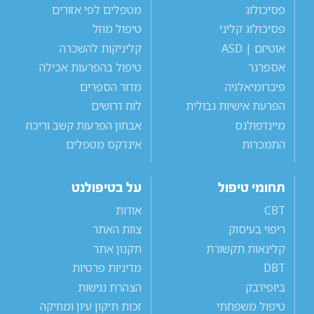
פסיכולוג
מטפלים לפי אזורים
פסיכולוג קליני
טיפול מוזל
אוטיזם | ASD
קליניקות להשכרה
אספרגר
טיפול בהפרעות אכילה
פיברומיאלגיה
מדור הספרים
הפרעת אישיות גבולית
לוח דרושים
מיינדפולנס
אבחון הפרעות קשב וריכוז
התמכרות
אינדקס מטפלים
תחומי טיפול
על בטיפולנט
CBT
אודות
ריפוי בעיסוק
צוות האתר
קלינאות תקשורת
תקנון אתר
DBT
מדיניות פרטיות
ביופידבק
הצהרת נגישות
טיפול משפחתי
זכות תיקון עיון ומחיקה