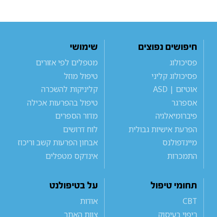
חיפושים נפוצים
שימושי
פסיכולוג
מטפלים לפי אזורים
פסיכולוג קליני
טיפול מוזל
אוטיזם | ASD
קליניקות להשכרה
אספרגר
טיפול בהפרעות אכילה
פיברומיאלגיה
מדור הספרים
הפרעת אישיות גבולית
לוח דרושים
מיינדפולנס
אבחון הפרעות קשב וריכוז
התמכרות
אינדקס מטפלים
תחומי טיפול
על בטיפולנט
CBT
אודות
ריפוי בעיסוק
צוות האתר