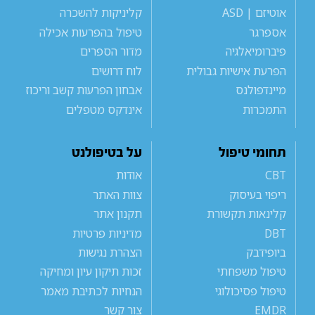
אוטיזם | ASD
קליניקות להשכרה
אספרגר
טיפול בהפרעות אכילה
פיברומיאלגיה
מדור הספרים
הפרעת אישיות גבולית
לוח דרושים
מיינדפולנס
אבחון הפרעות קשב וריכוז
התמכרות
אינדקס מטפלים
תחומי טיפול
על בטיפולנט
CBT
אודות
ריפוי בעיסוק
צוות האתר
קלינאות תקשורת
תקנון אתר
DBT
מדיניות פרטיות
ביופידבק
הצהרת נגישות
טיפול משפחתי
זכות תיקון עיון ומחיקה
טיפול פסיכולוגי
הנחיות לכתיבת מאמר
EMDR
צור קשר