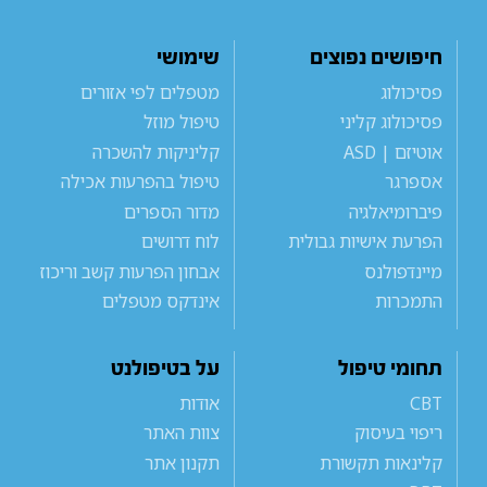
חיפושים נפוצים
שימושי
פסיכולוג
מטפלים לפי אזורים
פסיכולוג קליני
טיפול מוזל
אוטיזם | ASD
קליניקות להשכרה
אספרגר
טיפול בהפרעות אכילה
פיברומיאלגיה
מדור הספרים
הפרעת אישיות גבולית
לוח דרושים
מיינדפולנס
אבחון הפרעות קשב וריכוז
התמכרות
אינדקס מטפלים
תחומי טיפול
על בטיפולנט
CBT
אודות
ריפוי בעיסוק
צוות האתר
קלינאות תקשורת
תקנון אתר