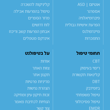
אוטיזם | ASD
קליניקות להשכרה
אספרגר
טיפול בהפרעות אכילה
פיברומיאלגיה
מדור הספרים
הפרעת אישיות גבולית
לוח דרושים
מיינדפולנס
אבחון הפרעות קשב וריכוז
התמכרות
אינדקס מטפלים
תחומי טיפול
על בטיפולנט
CBT
אודות
ריפוי בעיסוק
צוות האתר
קלינאות תקשורת
תקנון אתר
DBT
מדיניות פרטיות
ביופידבק
הצהרת נגישות
טיפול משפחתי
זכות תיקון עיון ומחיקה
טיפול פסיכולוגי
הנחיות לכתיבת מאמר
EMDR
צור קשר