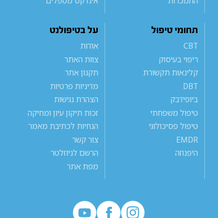
התמכרות
אינדקס מטפלים
תחומי טיפול
על בטיפולנט
CBT
אודות
ריפוי בעיסוק
צוות האתר
קלינאות תקשורת
תקנון אתר
DBT
מדיניות פרטיות
ביופידבק
הצהרת נגישות
טיפול משפחתי
זכות תיקון עיון ומחיקה
טיפול פסיכולוגי
הנחיות לכתיבת מאמר
EMDR
צור קשר
היפנוזה
הרשם לניוזלטר
מפת אתר