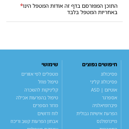
התוכן המפורסם בדף זה אודות המטפל הינו
*
באחריות המטפל בלבד
חיפושים נפוצים
שימושי
פסיכולוג
מטפלים לפי אזורים
פסיכולוג קליני
טיפול מוזל
אוטיזם | ASD
קליניקות להשכרה
אספרגר
טיפול בהפרעות אכילה
פיברומיאלגיה
מדור הספרים
הפרעת אישיות גבולית
לוח דרושים
מיינדפולנס
אבחון הפרעות קשב וריכוז