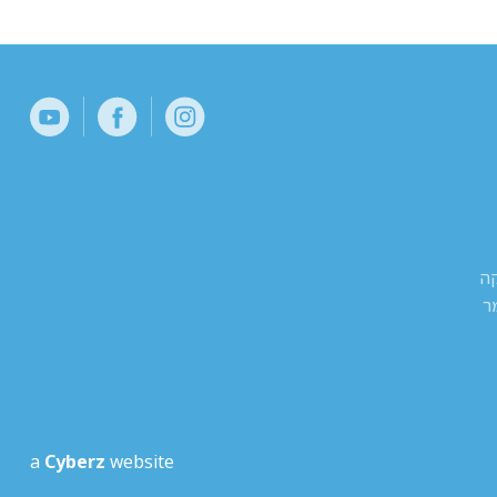
קה
ר
a
Cyberz
website