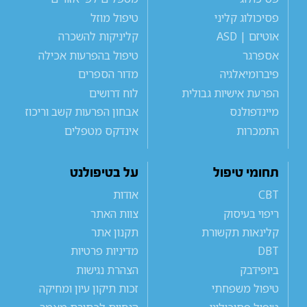
פסיכולוג קליני
טיפול מוזל
אוטיזם | ASD
קליניקות להשכרה
אספרגר
טיפול בהפרעות אכילה
פיברומיאלגיה
מדור הספרים
הפרעת אישיות גבולית
לוח דרושים
מיינדפולנס
אבחון הפרעות קשב וריכוז
התמכרות
אינדקס מטפלים
תחומי טיפול
על בטיפולנט
CBT
אודות
ריפוי בעיסוק
צוות האתר
קלינאות תקשורת
תקנון אתר
DBT
מדיניות פרטיות
ביופידבק
הצהרת נגישות
טיפול משפחתי
זכות תיקון עיון ומחיקה