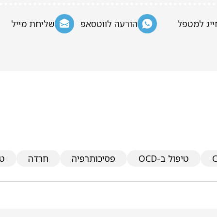
ייג למטפל
הודעה לווטסאפ
שליחת מייל
טיפול ב-OCD
פסיכותרפיה
חרדה
טי