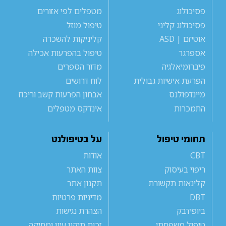
פסיכולוג
מטפלים לפי אזורים
פסיכולוג קליני
טיפול מוזל
אוטיזם | ASD
קליניקות להשכרה
אספרגר
טיפול בהפרעות אכילה
פיברומיאלגיה
מדור הספרים
הפרעת אישיות גבולית
לוח דרושים
מיינדפולנס
אבחון הפרעות קשב וריכוז
התמכרות
אינדקס מטפלים
תחומי טיפול
על בטיפולנט
CBT
אודות
ריפוי בעיסוק
צוות האתר
קלינאות תקשורת
תקנון אתר
DBT
מדיניות פרטיות
ביופידבק
הצהרת נגישות
טיפול משפחתי
זכות תיקון עיון ומחיקה