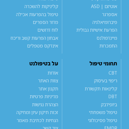
אוטיזם | ASD
קליניקות להשכרה
אספרגר
טיפול בהפרעות אכילה
פיברומיאלגיה
מדור הספרים
הפרעת אישיות גבולית
לוח דרושים
מיינדפולנס
אבחון הפרעות קשב וריכוז
התמכרות
אינדקס מטפלים
תחומי טיפול
על בטיפולנט
CBT
אודות
ריפוי בעיסוק
צוות האתר
קלינאות תקשורת
תקנון אתר
DBT
מדיניות פרטיות
ביופידבק
הצהרת נגישות
טיפול משפחתי
זכות תיקון עיון ומחיקה
טיפול פסיכולוגי
הנחיות לכתיבת מאמר
EMDR
צור קשר