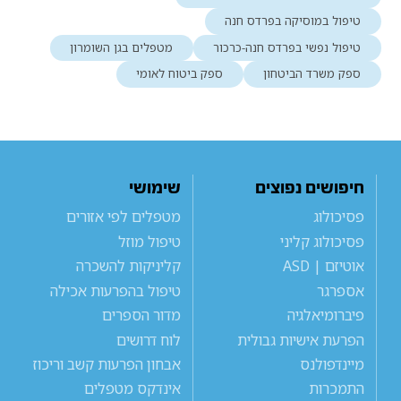
טיפול במוסיקה בפרדס חנה
טיפול נפשי בפרדס חנה-כרכור
מטפלים בגן השומרון
ספק משרד הביטחון
ספק ביטוח לאומי
חיפושים נפוצים
שימושי
פסיכולוג
מטפלים לפי אזורים
פסיכולוג קליני
טיפול מוזל
אוטיזם | ASD
קליניקות להשכרה
אספרגר
טיפול בהפרעות אכילה
פיברומיאלגיה
מדור הספרים
הפרעת אישיות גבולית
לוח דרושים
מיינדפולנס
אבחון הפרעות קשב וריכוז
התמכרות
אינדקס מטפלים