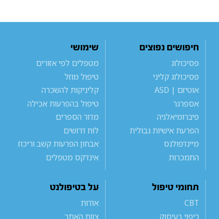
חיפושים נפוצים
שימושי
פסיכולוג
מטפלים לפי אזורים
פסיכולוג קליני
טיפול מוזל
אוטיזם | ASD
קליניקות להשכרה
אספרגר
טיפול בהפרעות אכילה
פיברומיאלגיה
מדור הספרים
הפרעת אישיות גבולית
לוח דרושים
מיינדפולנס
אבחון הפרעות קשב וריכוז
התמכרות
אינדקס מטפלים
תחומי טיפול
על בטיפולנט
CBT
אודות
ריפוי בעיסוק
צוות האתר