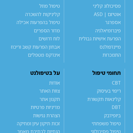
פסיכולוג קליני
טיפול מוזל
אוטיזם | ASD
קליניקות להשכרה
אספרגר
טיפול בהפרעות אכילה
פיברומיאלגיה
מדור הספרים
הפרעת אישיות גבולית
לוח דרושים
מיינדפולנס
אבחון הפרעות קשב וריכוז
התמכרות
אינדקס מטפלים
תחומי טיפול
על בטיפולנט
CBT
אודות
ריפוי בעיסוק
צוות האתר
קלינאות תקשורת
תקנון אתר
DBT
מדיניות פרטיות
ביופידבק
הצהרת נגישות
טיפול משפחתי
זכות תיקון עיון ומחיקה
טיפול פסיכולוגי
הנחיות לכתיבת מאמר