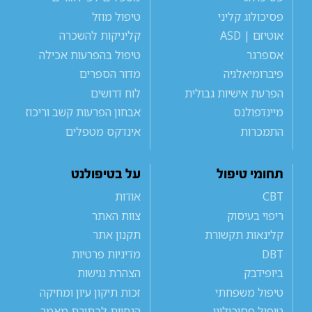
פסיכולוג קליני
טיפול מוזל
אוטיזם | ASD
קליניקות להשכרה
אספרגר
טיפול בהפרעות אכילה
פיברומיאלגיה
מדור הספרים
הפרעת אישיות גבולית
לוח דרושים
מיינדפולנס
אבחון הפרעות קשב וריכוז
התמכרות
אינדקס מטפלים
תחומי טיפול
על בטיפולנט
CBT
אודות
ריפוי בעיסוק
צוות האתר
קלינאות תקשורת
תקנון אתר
DBT
מדיניות פרטיות
ביופידבק
הצהרת נגישות
טיפול משפחתי
זכות תיקון עיון ומחיקה
טיפול פסיכולוגי
הנחיות לכתיבת מאמר