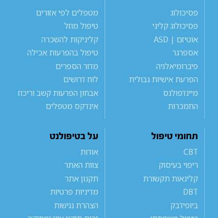
פסיכולוג
מטפלים לפי אזורים
פסיכולוג קליני
טיפול מוזל
אוטיזם | ASD
קליניקות להשכרה
אספרגר
טיפול בהפרעות אכילה
פיברומיאלגיה
מדור הספרים
הפרעת אישיות גבולית
לוח דרושים
מיינדפולנס
אבחון הפרעות קשב וריכוז
התמכרות
אינדקס מטפלים
תחומי טיפול
על בטיפולנט
CBT
אודות
ריפוי בעיסוק
צוות האתר
קלינאות תקשורת
תקנון אתר
DBT
מדיניות פרטיות
ביופידבק
הצהרת נגישות