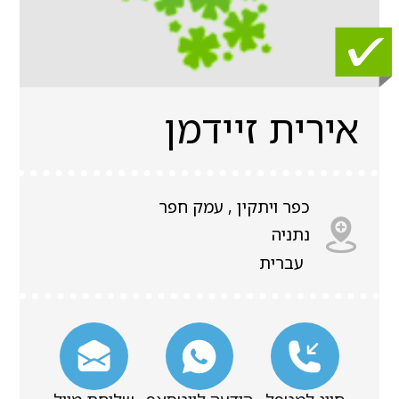
אירית זיידמן
כפר ויתקין , עמק חפר
נתניה
עברית