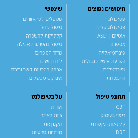
חיפושים נפוצים
שימושי
פסיכולוג
מטפלים לפי אזורים
פסיכולוג קליני
טיפול מוזל
אוטיזם | ASD
קליניקות להשכרה
אספרגר
טיפול בהפרעות אכילה
פיברומיאלגיה
מדור הספרים
הפרעת אישיות גבולית
לוח דרושים
מיינדפולנס
אבחון הפרעות קשב וריכוז
התמכרות
אינדקס מטפלים
תחומי טיפול
על בטיפולנט
CBT
אודות
ריפוי בעיסוק
צוות האתר
קלינאות תקשורת
תקנון אתר
DBT
מדיניות פרטיות