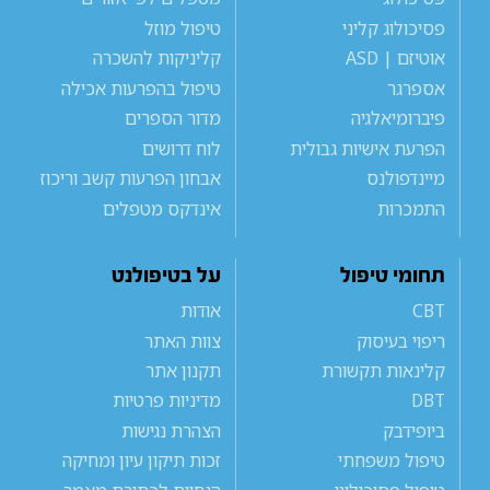
פסיכולוג קליני
טיפול מוזל
אוטיזם | ASD
קליניקות להשכרה
אספרגר
טיפול בהפרעות אכילה
פיברומיאלגיה
מדור הספרים
הפרעת אישיות גבולית
לוח דרושים
מיינדפולנס
אבחון הפרעות קשב וריכוז
התמכרות
אינדקס מטפלים
תחומי טיפול
על בטיפולנט
CBT
אודות
ריפוי בעיסוק
צוות האתר
קלינאות תקשורת
תקנון אתר
DBT
מדיניות פרטיות
ביופידבק
הצהרת נגישות
טיפול משפחתי
זכות תיקון עיון ומחיקה