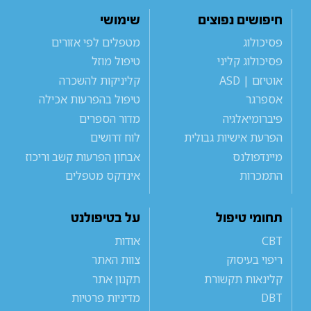
חיפושים נפוצים
שימושי
פסיכולוג
מטפלים לפי אזורים
פסיכולוג קליני
טיפול מוזל
אוטיזם | ASD
קליניקות להשכרה
אספרגר
טיפול בהפרעות אכילה
פיברומיאלגיה
מדור הספרים
הפרעת אישיות גבולית
לוח דרושים
מיינדפולנס
אבחון הפרעות קשב וריכוז
התמכרות
אינדקס מטפלים
תחומי טיפול
על בטיפולנט
CBT
אודות
ריפוי בעיסוק
צוות האתר
קלינאות תקשורת
תקנון אתר
DBT
מדיניות פרטיות