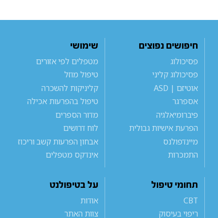
חיפושים נפוצים
שימושי
פסיכולוג
מטפלים לפי אזורים
פסיכולוג קליני
טיפול מוזל
אוטיזם | ASD
קליניקות להשכרה
אספרגר
טיפול בהפרעות אכילה
פיברומיאלגיה
מדור הספרים
הפרעת אישיות גבולית
לוח דרושים
מיינדפולנס
אבחון הפרעות קשב וריכוז
התמכרות
אינדקס מטפלים
תחומי טיפול
על בטיפולנט
CBT
אודות
ריפוי בעיסוק
צוות האתר