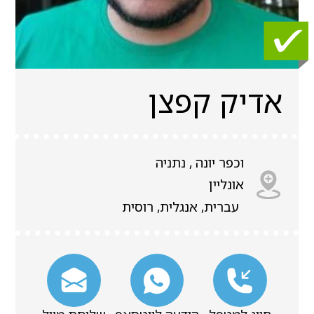
אדיק קפצן
וכפר יונה , נתניה
אונליין
עברית, אנגלית, רוסית