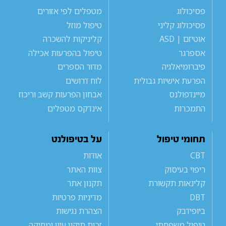
פסיכולוג
מטפלים לפי אזורים
פסיכולוג קליני
טיפול מוזל
אוטיזם | ASD
קליניקות להשכרה
אספרגר
טיפול בהפרעות אכילה
פיברומיאלגיה
מדור הספרים
הפרעת אישיות גבולית
לוח דרושים
מיינדפולנס
אבחון הפרעות קשב וריכוז
התמכרות
אינדקס מטפלים
תחומי טיפול
על בטיפולנט
CBT
אודות
ריפוי בעיסוק
צוות האתר
קלינאות תקשורת
תקנון אתר
DBT
מדיניות פרטיות
ביופידבק
הצהרת נגישות
טיפול משפחתי
זכות תיקון עיון ומחיקה