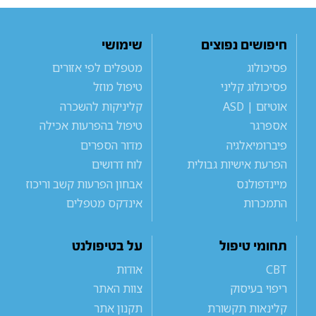
חיפושים נפוצים
שימושי
פסיכולוג
מטפלים לפי אזורים
פסיכולוג קליני
טיפול מוזל
אוטיזם | ASD
קליניקות להשכרה
אספרגר
טיפול בהפרעות אכילה
פיברומיאלגיה
מדור הספרים
הפרעת אישיות גבולית
לוח דרושים
מיינדפולנס
אבחון הפרעות קשב וריכוז
התמכרות
אינדקס מטפלים
תחומי טיפול
על בטיפולנט
CBT
אודות
ריפוי בעיסוק
צוות האתר
קלינאות תקשורת
תקנון אתר