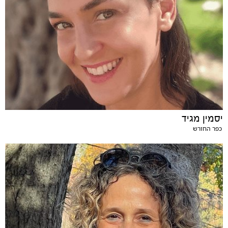
יסמין מגיד
כפר החורש