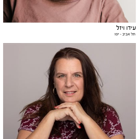
עידו ויזל
תל אביב - יפו