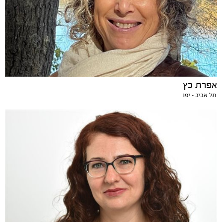
אפרת כץ
תל אביב - יפו