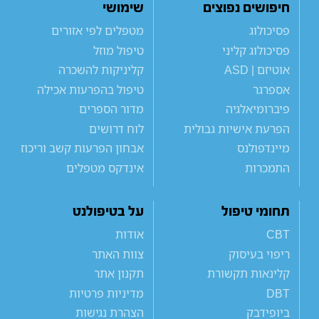
חיפושים נפוצים
שימושי
פסיכולוג
מטפלים לפי אזורים
פסיכולוג קליני
טיפול מוזל
אוטיזם | ASD
קליניקות להשכרה
אספרגר
טיפול בהפרעות אכילה
פיברומיאלגיה
מדור הספרים
הפרעת אישיות גבולית
לוח דרושים
מיינדפולנס
אבחון הפרעות קשב וריכוז
התמכרות
אינדקס מטפלים
תחומי טיפול
על בטיפולנט
CBT
אודות
ריפוי בעיסוק
צוות האתר
קלינאות תקשורת
תקנון אתר
DBT
מדיניות פרטיות
ביופידבק
הצהרת נגישות