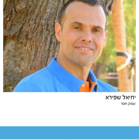
יחיאל שפירא
עמק חפר