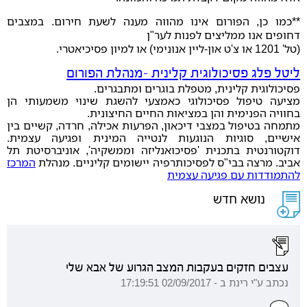
**כמו כן, הפורום אינו מהווה מענה לשעת חירום. במצבים
דחופים אנו ממליצים לפנות לער"ן
(טל' 1201 או צ'ט און-ליין אנונימי) או למיון פסיכיאטרי
.
ליטל פלג פסיכולוגית קלינית -מנהלת הפורום
פסיכולוגית קלינית, מטפלת בוגרים ומתבגרים.
מציעה טיפול פסיכולוגי כאמצעי להשגת שינוי משמעותי הן
בחוויה הפנימית והן במציאות החיים החיצונית.
מתמחה בטיפול במצבי דיכאון, הפרעות אכילה, חרדה, קשיים בין
אישיים, סוגיות הנוגעות לנטייה המינית ופגיעה עצמית.
דוקטורנטית בתכנית 'פסיכואנליזה וממשקיה', אוניברסיטת תל
אביב. מרצה בבי"ס לפסיכותרפיה יישומים קליניים. מנהלת
המרכז
להתמודדות עם פגיעה עצמית
נושא חדש
עצבים חזקים בעקבות המצב הגרוע של אבא שלי
נכתב ע"י רינת ב - 02/09/2017 17:19:51