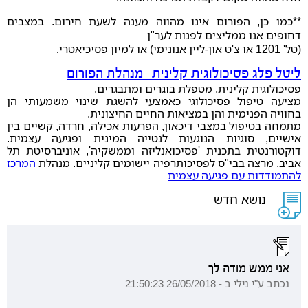
**כמו כן, הפורום אינו מהווה מענה לשעת חירום. במצבים
דחופים אנו ממליצים לפנות לער"ן
(טל' 1201 או צ'ט און-ליין אנונימי) או למיון פסיכיאטרי
.
ליטל פלג פסיכולוגית קלינית -מנהלת הפורום
פסיכולוגית קלינית, מטפלת בוגרים ומתבגרים.
מציעה טיפול פסיכולוגי כאמצעי להשגת שינוי משמעותי הן
בחוויה הפנימית והן במציאות החיים החיצונית.
מתמחה בטיפול במצבי דיכאון, הפרעות אכילה, חרדה, קשיים בין
אישיים, סוגיות הנוגעות לנטייה המינית ופגיעה עצמית.
דוקטורנטית בתכנית 'פסיכואנליזה וממשקיה', אוניברסיטת תל
אביב. מרצה בבי"ס לפסיכותרפיה יישומים קליניים. מנהלת
המרכז
להתמודדות עם פגיעה עצמית
נושא חדש
אני ממש מודה לך
נכתב ע"י נילי ב - 26/05/2018 21:50:23