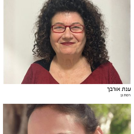
ענת אורבך
רמת גן