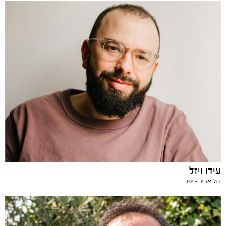
עידו ויזל
תל אביב - יפו