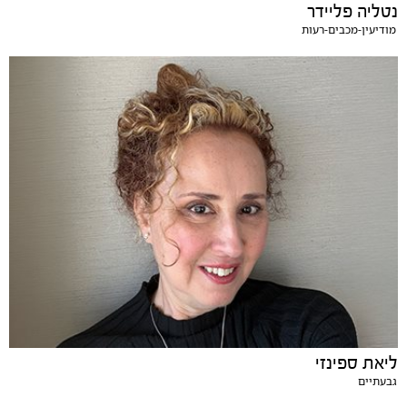
נטליה פליידר
מודיעין-מכבים-רעות
ליאת ספינזי
גבעתיים