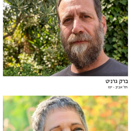
ברק גרניט
תל אביב - יפו