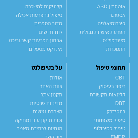
אוטיזם | ASD
קליניקות להשכרה
אספרגר
טיפול בהפרעות אכילה
פיברומיאלגיה
מדור הספרים
הפרעת אישיות גבולית
לוח דרושים
מיינדפולנס
אבחון הפרעות קשב וריכוז
התמכרות
אינדקס מטפלים
תחומי טיפול
על בטיפולנט
CBT
אודות
ריפוי בעיסוק
צוות האתר
קלינאות תקשורת
תקנון אתר
DBT
מדיניות פרטיות
ביופידבק
הצהרת נגישות
טיפול משפחתי
זכות תיקון עיון ומחיקה
טיפול פסיכולוגי
הנחיות לכתיבת מאמר
EMDR
צור קשר