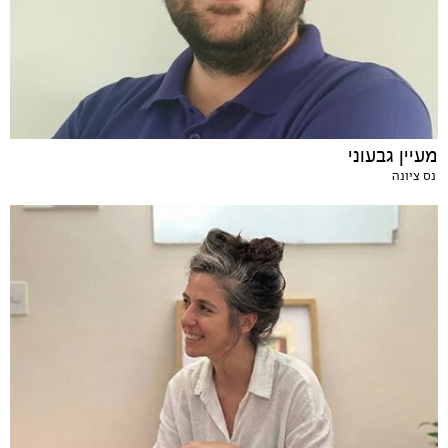
מעיין גבעוני
נס ציונה