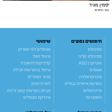
יסמין מגיד
כפר החורש
חיפושים נפוצים
שימושי
פסיכולוג
מטפלים לפי אזורים
פסיכולוג קליני
טיפול מוזל
אוטיזם | ASD
קליניקות להשכרה
אספרגר
טיפול בהפרעות אכילה
פיברומיאלגיה
מדור הספרים
הפרעת אישיות גבולית
לוח דרושים
מיינדפולנס
אבחון הפרעות קשב וריכוז
התמכרות
אינדקס מטפלים