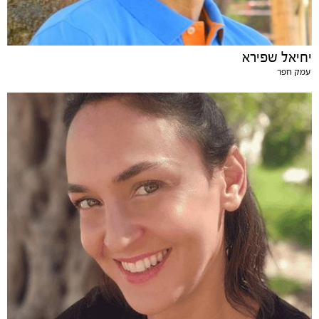
יחיאל שפירא
עמק חפר