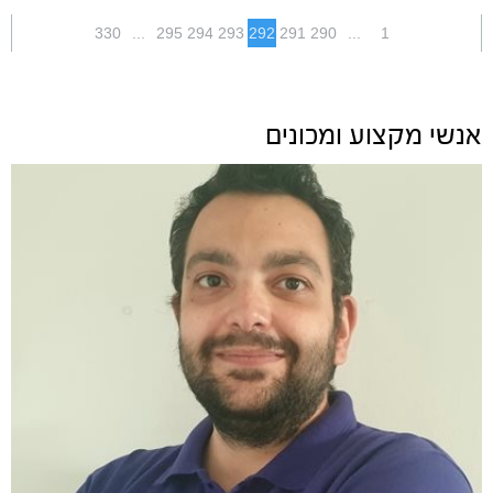
330
...
295
294
293
292
291
290
...
1
אנשי מקצוע ומכונים