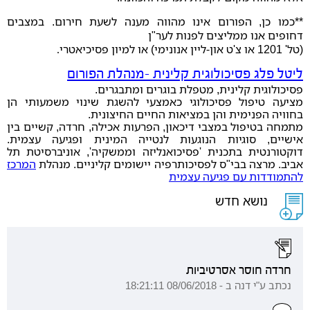
**כמו כן, הפורום אינו מהווה מענה לשעת חירום. במצבים
דחופים אנו ממליצים לפנות לער"ן
(טל' 1201 או צ'ט און-ליין אנונימי) או למיון פסיכיאטרי
.
ליטל פלג פסיכולוגית קלינית -מנהלת הפורום
פסיכולוגית קלינית, מטפלת בוגרים ומתבגרים.
מציעה טיפול פסיכולוגי כאמצעי להשגת שינוי משמעותי הן
בחוויה הפנימית והן במציאות החיים החיצונית.
מתמחה בטיפול במצבי דיכאון, הפרעות אכילה, חרדה, קשיים בין
אישיים, סוגיות הנוגעות לנטייה המינית ופגיעה עצמית.
דוקטורנטית בתכנית 'פסיכואנליזה וממשקיה', אוניברסיטת תל
אביב. מרצה בבי"ס לפסיכותרפיה יישומים קליניים. מנהלת
המרכז
להתמודדות עם פגיעה עצמית
נושא חדש
חרדה חוסר אסרטיביות
נכתב ע"י דנה ב - 08/06/2018 18:21:11