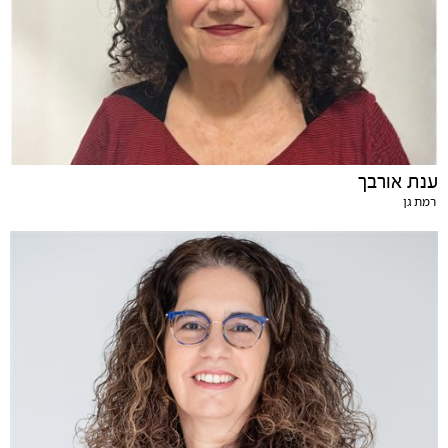
ענת אורבך
רמת גן