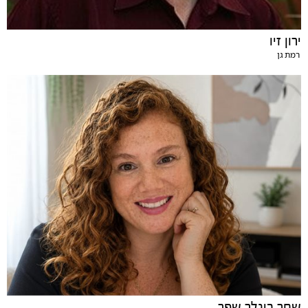
ירון זיו
רמת גן
שחר ביגלר שפר