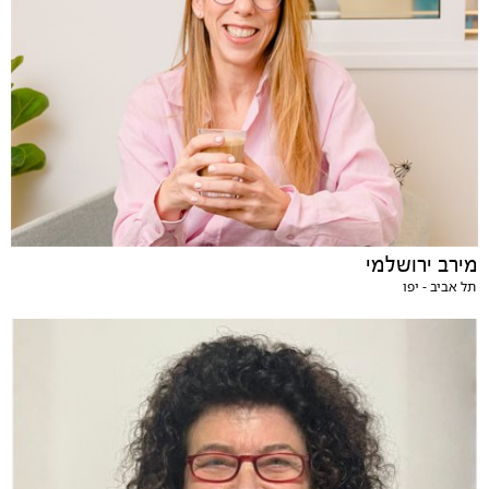
מירב ירושלמי
תל אביב - יפו