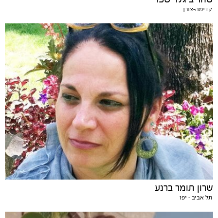
קדימה-צורן
שרון תומר ברנע
תל אביב - יפו