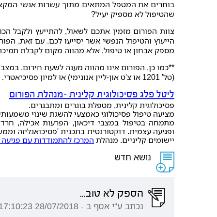
בוחרים את המטפל המתאים מתוך עשרות אנשי המקצו
שהטיפול לא מספיק יעיל?
צוות הפורום מזמין אתכם לשאול, להתייעץ ולקבל הכו
הייעוץ והטיפול הנפשי אשר יסייעו לכם. עם זאת, הפור
מספק אבחון או טיפול, אלא מהווה מקום לקבלת תמיכה 
**כמו כן, הפורום אינו מהווה מענה לשעת חירום. במצב
(טל' 1201 או צ'ט און-ליין אנונימי) או למיון פסיכיאטרי
.
ליטל פלג פסיכולוגית קלינית -מנהלת הפורום
פסיכולוגית קלינית, מטפלת בוגרים ומתבגרים.
מציעה טיפול פסיכולוגי כאמצעי להשגת שינוי משמעותי 
מתמחה בטיפול במצבי דיכאון, הפרעות אכילה, חרדה, 
ופגיעה עצמית. דוקטורנטית בתכנית 'פסיכואנליזה וממש
יישומים קליניים. מנהלת
המרכז להתמודדות עם פגיעה 
נושא חדש
הספק לא טוב...
נכתב ע"י אסף ב - 28/07/2018 17:10:23