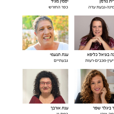
ית נורמן
יסמין מגיד
ינה-גבעת עדה
כפר החורש
ה בוניאל כליפא
ענת תנעמי
עין-מכבים-רעות
גבעתיים
ביגלר שפר
ענת אורבך
ה-צורן
רמת גן