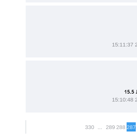
1
330
...
289
288
287