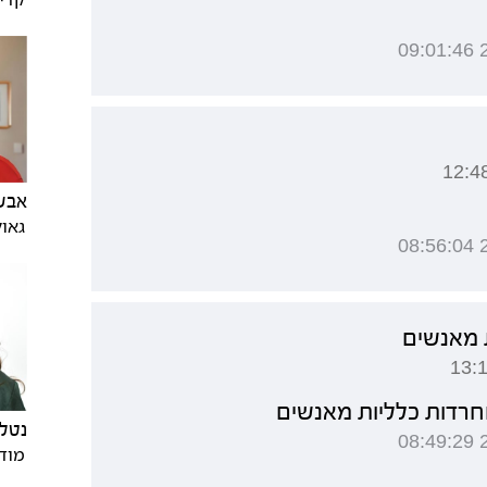
אבש
גאול
 מאנשים
חרדות כלליות מאנשים
נטלי
מודי