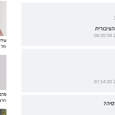
הציבורית
עידו 
תל א
מרב 
הרצ
סיה?