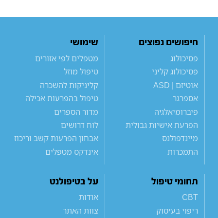
חיפושים נפוצים
שימושי
פסיכולוג
מטפלים לפי אזורים
פסיכולוג קליני
טיפול מוזל
אוטיזם | ASD
קליניקות להשכרה
אספרגר
טיפול בהפרעות אכילה
פיברומיאלגיה
מדור הספרים
הפרעת אישיות גבולית
לוח דרושים
מיינדפולנס
אבחון הפרעות קשב וריכוז
התמכרות
אינדקס מטפלים
תחומי טיפול
על בטיפולנט
CBT
אודות
ריפוי בעיסוק
צוות האתר