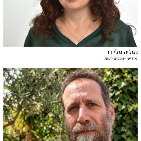
נטליה פליידר
מודיעין-מכבים-רעות