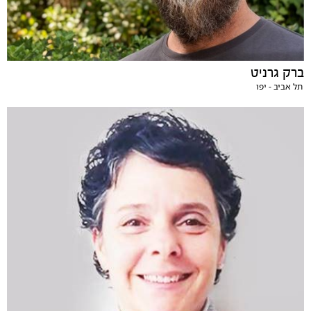
ברק גרניט
תל אביב - יפו