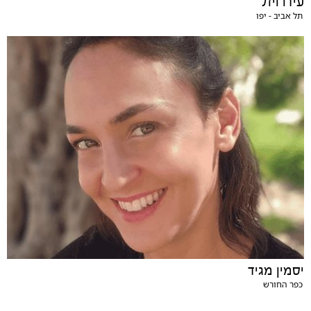
עידו ויזל
תל אביב - יפו
יסמין מגיד
כפר החורש