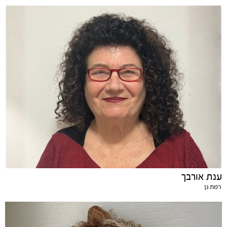
ענת אורבך
רמת גן