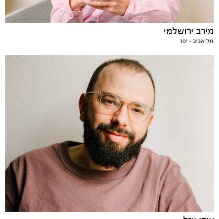
מירב ירושלמי
תל אביב - יפו