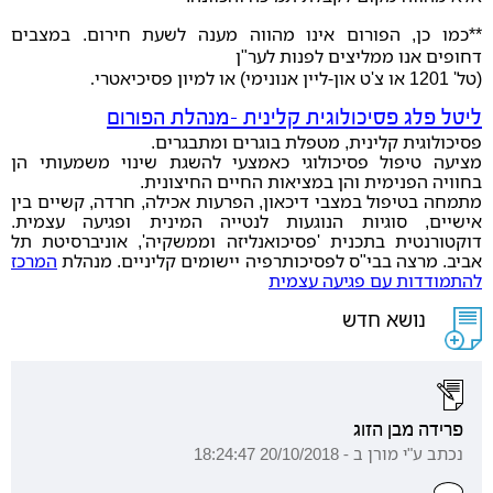
**כמו כן, הפורום אינו מהווה מענה לשעת חירום. במצבים
דחופים אנו ממליצים לפנות לער"ן
(טל' 1201 או צ'ט און-ליין אנונימי) או למיון פסיכיאטרי
.
ליטל פלג פסיכולוגית קלינית -מנהלת הפורום
פסיכולוגית קלינית, מטפלת בוגרים ומתבגרים.
מציעה טיפול פסיכולוגי כאמצעי להשגת שינוי משמעותי הן
בחוויה הפנימית והן במציאות החיים החיצונית.
מתמחה בטיפול במצבי דיכאון, הפרעות אכילה, חרדה, קשיים בין
אישיים, סוגיות הנוגעות לנטייה המינית ופגיעה עצמית.
דוקטורנטית בתכנית 'פסיכואנליזה וממשקיה', אוניברסיטת תל
אביב. מרצה בבי"ס לפסיכותרפיה יישומים קליניים. מנהלת
המרכז
להתמודדות עם פגיעה עצמית
נושא חדש
פרידה מבן הזוג
נכתב ע"י מורן ב - 20/10/2018 18:24:47