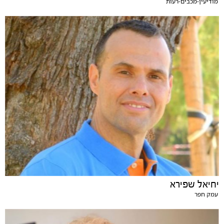
מודיעין-מכבים-רעות
יחיאל שפירא
עמק חפר