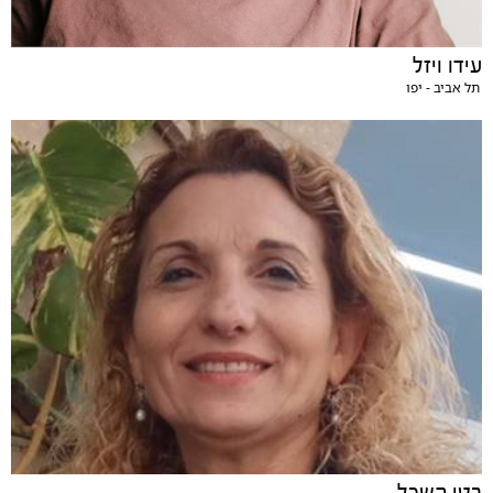
עידו ויזל
תל אביב - יפו
בטי השכל