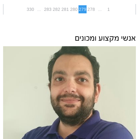
330
...
283
282
281
280
279
278
...
1
אנשי מקצוע ומכונים