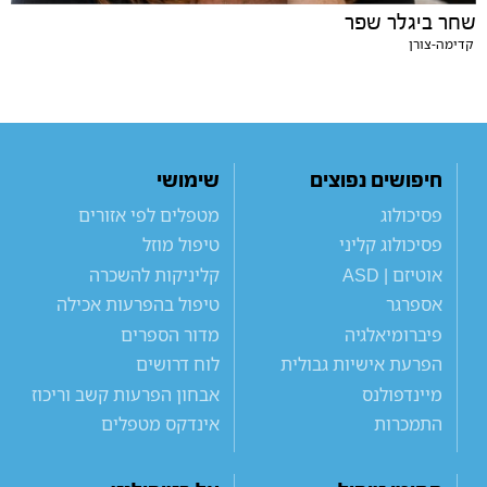
שחר ביגלר שפר
קדימה-צורן
חיפושים נפוצים
שימושי
פסיכולוג
מטפלים לפי אזורים
פסיכולוג קליני
טיפול מוזל
אוטיזם | ASD
קליניקות להשכרה
אספרגר
טיפול בהפרעות אכילה
פיברומיאלגיה
מדור הספרים
הפרעת אישיות גבולית
לוח דרושים
מיינדפולנס
אבחון הפרעות קשב וריכוז
התמכרות
אינדקס מטפלים