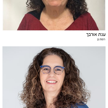
ענת אורבך
רמת גן