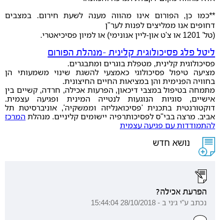
**כמו כן, הפורום אינו מהווה מענה לשעת חירום. במצבים
דחופים אנו ממליצים לפנות לער"ן
(טל' 1201 או צ'ט און-ליין אנונימי) או למיון פסיכיאטרי
.
ליטל פלג פסיכולוגית קלינית -מנהלת הפורום
פסיכולוגית קלינית, מטפלת בוגרים ומתבגרים.
מציעה טיפול פסיכולוגי כאמצעי להשגת שינוי משמעותי הן
בחוויה הפנימית והן במציאות החיים החיצונית.
מתמחה בטיפול במצבי דיכאון, הפרעות אכילה, חרדה, קשיים בין
אישיים, סוגיות הנוגעות לנטייה המינית ופגיעה עצמית.
דוקטורנטית בתכנית 'פסיכואנליזה וממשקיה', אוניברסיטת תל
אביב. מרצה בבי"ס לפסיכותרפיה יישומים קליניים. מנהלת
המרכז
להתמודדות עם פגיעה עצמית
נושא חדש
הפרעת אכילה?
נכתב ע"י ג׳ני ב - 28/10/2018 15:44:04