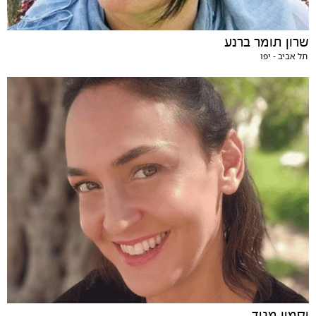
שרון תומר ברנע
תל אביב - יפו
יסמין מגיד