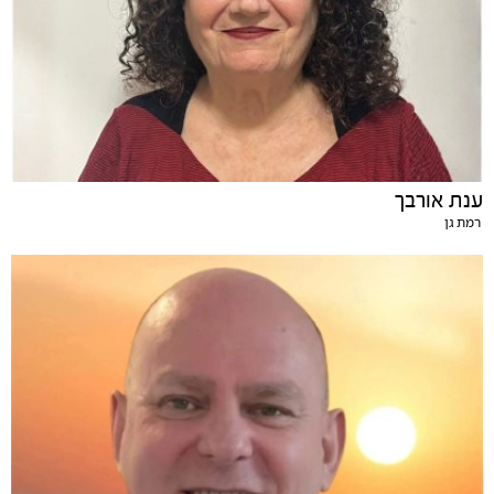
ענת אורבך
רמת גן