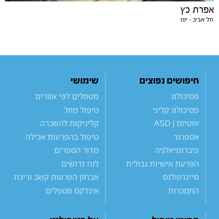
אפרת כץ
תל אביב - יפו
חיפושים נפוצים
שימושי
פסיכולוג
מטפלים לפי אזורים
פסיכולוג קליני
טיפול מוזל
אוטיזם | ASD
קליניקות להשכרה
אספרגר
טיפול בהפרעות אכילה
פיברומיאלגיה
מדור הספרים
הפרעת אישיות גבולית
לוח דרושים
מיינדפולנס
אבחון הפרעות קשב וריכוז
התמכרות
אינדקס מטפלים