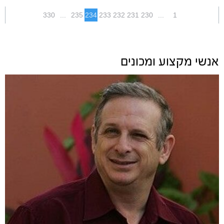
330
...
235
234
233
232
231
230
...
1
אנשי מקצוע ומכונים