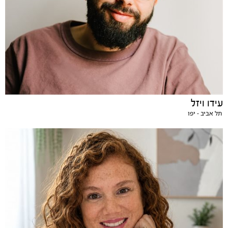
עידו ויזל
תל אביב - יפו