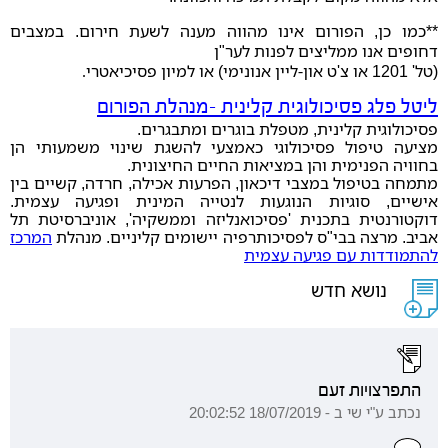
**כמו כן, הפורום אינו מהווה מענה לשעת חירום. במצבים
דחופים אנו ממליצים לפנות לער"ן
(טל' 1201 או צ'ט און-ליין אנונימי) או למיון פסיכיאטרי
.
ליטל פלג פסיכולוגית קלינית -מנהלת הפורום
פסיכולוגית קלינית, מטפלת בוגרים ומתבגרים.
מציעה טיפול פסיכולוגי כאמצעי להשגת שינוי משמעותי הן
בחוויה הפנימית והן במציאות החיים החיצונית.
מתמחה בטיפול במצבי דיכאון, הפרעות אכילה, חרדה, קשיים בין
אישיים, סוגיות הנוגעות לנטייה המינית ופגיעה עצמית.
דוקטורנטית בתכנית 'פסיכואנליזה וממשקיה', אוניברסיטת תל
אביב. מרצה בבי"ס לפסיכותרפיה יישומים קליניים. מנהלת
המרכז
להתמודדות עם פגיעה עצמית
נושא חדש
התפרצויות זעם
נכתב ע"י שי ב - 18/07/2019 20:02:52