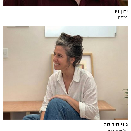
ירון זיו
רמת גן
גוני סירוטה
תל אביב - יפו