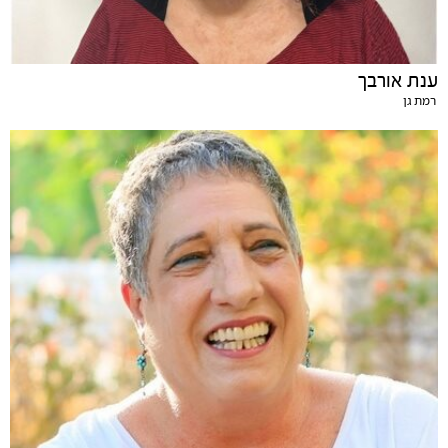
ענת אורבך
רמת גן