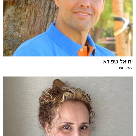
יחיאל שפירא
עמק חפר