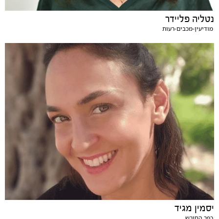
נטליה פליידר
מודיעין-מכבים-רעות
יסמין מגיד
כפר החורש