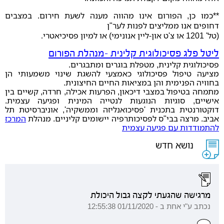
**כמו כן, הפורום אינו מהווה מענה לשעת חירום. במצבים
דחופים אנו ממליצים לפנות לער"ן
(טל' 1201 או צ'ט און-ליין אנונימי) או למיון פסיכיאטרי
.
ליטל פלג פסיכולוגית קלינית -מנהלת הפורום
פסיכולוגית קלינית, מטפלת בוגרים ומתבגרים.
מציעה טיפול פסיכולוגי כאמצעי להשגת שינוי משמעותי הן
בחוויה הפנימית והן במציאות החיים החיצונית.
מתמחה בטיפול במצבי דיכאון, הפרעות אכילה, חרדה, קשיים בין
אישיים, סוגיות הנוגעות לנטייה המינית ופגיעה עצמית.
דוקטורנטית בתכנית 'פסיכואנליזה וממשקיה', אוניברסיטת תל
אביב. מרצה בבי"ס לפסיכותרפיה יישומים קליניים. מנהלת
המרכז
להתמודדות עם פגיעה עצמית
נושא חדש
מרגישה שהגעתי לקצה גבול היכולת
נכתב ע"י אחת ב - 01/11/2020 12:55:38