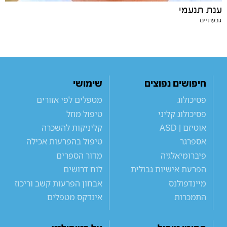
ענת תנעמי
גבעתיים
חיפושים נפוצים
שימושי
פסיכולוג
מטפלים לפי אזורים
פסיכולוג קליני
טיפול מוזל
אוטיזם | ASD
קליניקות להשכרה
אספרגר
טיפול בהפרעות אכילה
פיברומיאלגיה
מדור הספרים
הפרעת אישיות גבולית
לוח דרושים
מיינדפולנס
אבחון הפרעות קשב וריכוז
התמכרות
אינדקס מטפלים