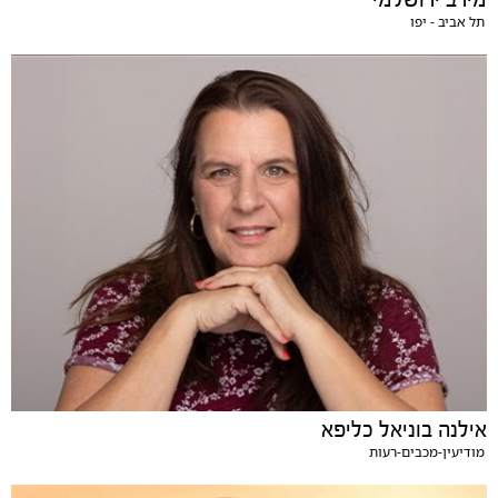
תל אביב - יפו
אילנה בוניאל כליפא
מודיעין-מכבים-רעות