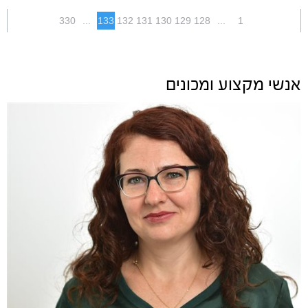
330
...
133
132
131
130
129
128
...
1
אנשי מקצוע ומכונים