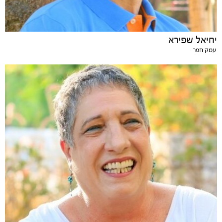
יחיאל שפירא
עמק חפר