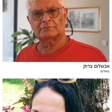
אבשלום צדוק
גאולים