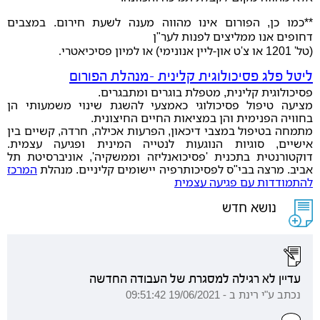
**כמו כן, הפורום אינו מהווה מענה לשעת חירום. במצבים
דחופים אנו ממליצים לפנות לער"ן
(טל' 1201 או צ'ט און-ליין אנונימי) או למיון פסיכיאטרי
.
ליטל פלג פסיכולוגית קלינית -מנהלת הפורום
פסיכולוגית קלינית, מטפלת בוגרים ומתבגרים.
מציעה טיפול פסיכולוגי כאמצעי להשגת שינוי משמעותי הן
בחוויה הפנימית והן במציאות החיים החיצונית.
מתמחה בטיפול במצבי דיכאון, הפרעות אכילה, חרדה, קשיים בין
אישיים, סוגיות הנוגעות לנטייה המינית ופגיעה עצמית.
דוקטורנטית בתכנית 'פסיכואנליזה וממשקיה', אוניברסיטת תל
אביב. מרצה בבי"ס לפסיכותרפיה יישומים קליניים. מנהלת
המרכז
להתמודדות עם פגיעה עצמית
נושא חדש
עדיין לא רגילה למסגרת של העבודה החדשה
נכתב ע"י רינת ב - 19/06/2021 09:51:42