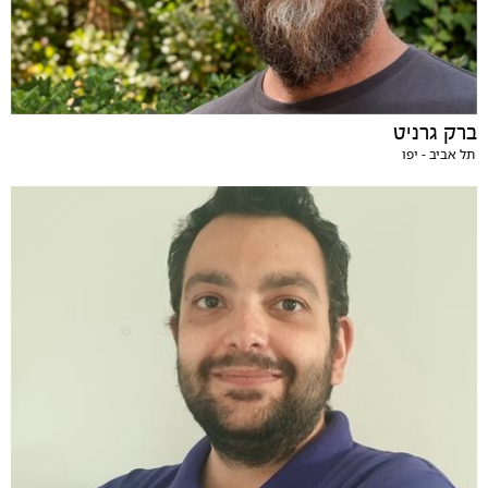
ברק גרניט
תל אביב - יפו