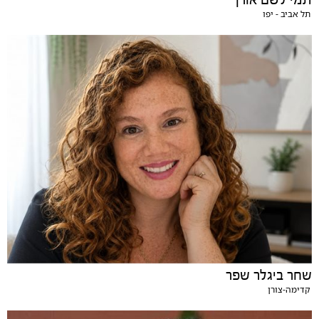
תל אביב - יפו
שחר ביגלר שפר
קדימה-צורן