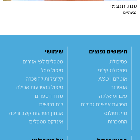
ענת תנעמי
גבעתיים
חיפושים נפוצים
שימושי
פסיכולוג
מטפלים לפי אזורים
פסיכולוג קליני
טיפול מוזל
אוטיזם | ASD
קליניקות להשכרה
אספרגר
טיפול בהפרעות אכילה
פיברומיאלגיה
מדור הספרים
הפרעת אישיות גבולית
לוח דרושים
מיינדפולנס
אבחון הפרעות קשב וריכוז
התמכרות
אינדקס מטפלים