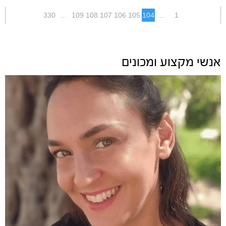
330
...
109
108
107
106
105
104
...
1
אנשי מקצוע ומכונים