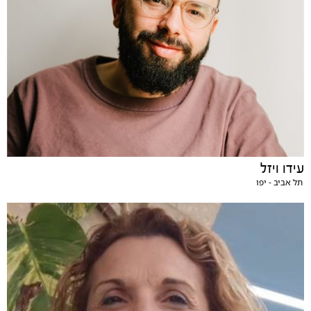
עידו ויזל
תל אביב - יפו