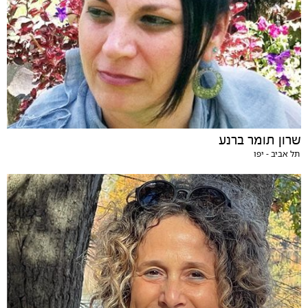
שרון תומר ברנע
תל אביב - יפו