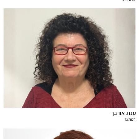
ענת אורבך
רמת גן