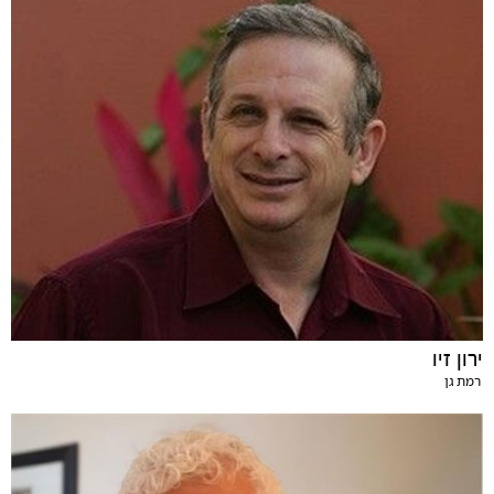
ירון זיו
רמת גן