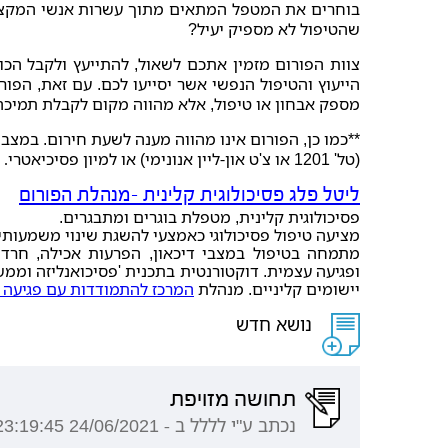
בוחרים את המטפל המתאים מתוך עשרות אנשי המקצו
שהטיפול לא מספיק יעיל?
צוות הפורום מזמין אתכם לשאול, להתייעץ ולקבל הכו
הייעוץ והטיפול הנפשי אשר יסייעו לכם. עם זאת, הפור
מספק אבחון או טיפול, אלא מהווה מקום לקבלת תמיכה 
**כמו כן, הפורום אינו מהווה מענה לשעת חירום. במצב
(טל' 1201 או צ'ט און-ליין אנונימי) או למיון פסיכיאטרי
.
ליטל פלג פסיכולוגית קלינית -מנהלת הפורום
פסיכולוגית קלינית, מטפלת בוגרים ומתבגרים.
מציעה טיפול פסיכולוגי כאמצעי להשגת שינוי משמעותי 
מתמחה בטיפול במצבי דיכאון, הפרעות אכילה, חרדה, 
ופגיעה עצמית. דוקטורנטית בתכנית 'פסיכואנליזה וממש
יישומים קליניים. מנהלת
המרכז להתמודדות עם פגיעה 
נושא חדש
תחושה מזויפת
נכתב ע"י לללל ב - 24/06/2021 23:19:45