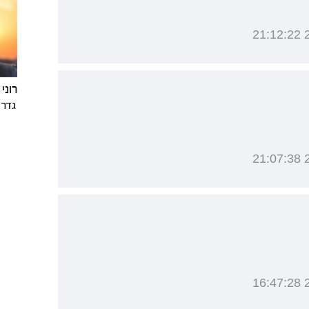
רוני
גדר