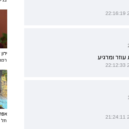
ירון ז
וזר ומרגיע
רמת 
אפר
תל א