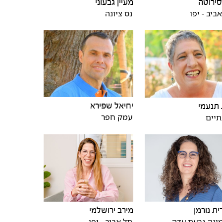
 סירוטה
מעיין גבעוני
ביב - יפו
נס ציונה
יחיאל שפירא
תנעמי
עמק חפר
תיים
ית נורמן
מירב ירושלמי
ינה-גבעת עדה
תל אביב - יפו