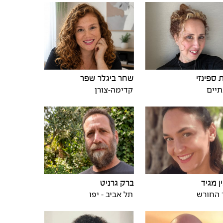
 ספינזי
שחר ביגלר שפר
תיים
קדימה-צורן
ן מגיד
ברק גרניט
 החורש
תל אביב - יפו