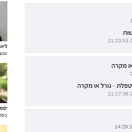
שות
ליאת
גבע
ו מקרה
לת - גורל או מקרה
יסמי
כפר