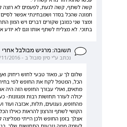
קשה לשתף, קשה לגעת, לפעמים לא רוצה לגע
תמונה שהכל בסדר ושמבחינתי אפשר לסיים 
ומצד שני כמובן שקורים דברים ויש המון הת
בתוכי. לא מצליח לשתף אותו וגם לא יודע אם
תשובה: מרגיש מבולבל אחרי
נכתב ע"י סיון סובול ב - 07/11/2016 08:21:36
שלום לך ע, מאוד טבעי לחוש ריחוק וא
הכל, המטפל לקח את החופש לפי בחירתו
מתאים, ואולי עבורך החופש הזה היה אר
יכולה לעורר תחושות רבות ומגוונות- 
מהחופש, געגועים, תלות, אכזבה ועוד ו
הקושי לשתף והרצון להראות כאילו הכל 
אצלך בזמן החופש ולכן הייתי ממליצה ל
לעומק ממה נובעות התחושות שלך. בטיפ