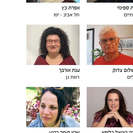
 ספינזי
אפרת כץ
יים
תל אביב - יפו
לום צדוק
ענת אורבך
ים
רמת גן
ה בוניאל כליפא
שרון תומר ברנע