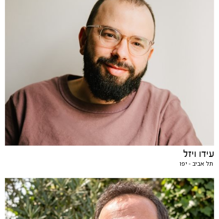
עידו ויזל
תל אביב - יפו