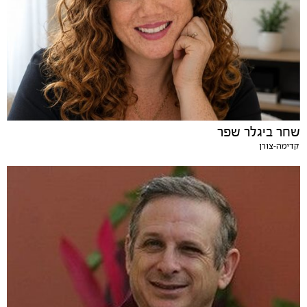
שחר ביגלר שפר
קדימה-צורן