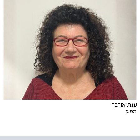
ענת אורבך
רמת גן