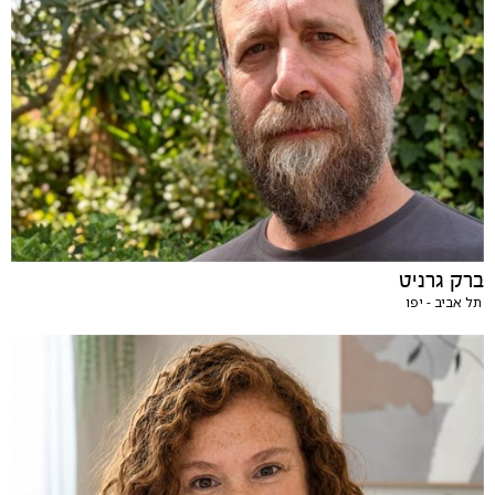
ברק גרניט
תל אביב - יפו