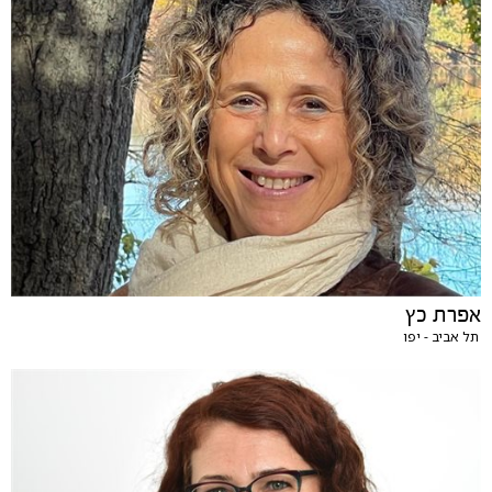
אפרת כץ
תל אביב - יפו