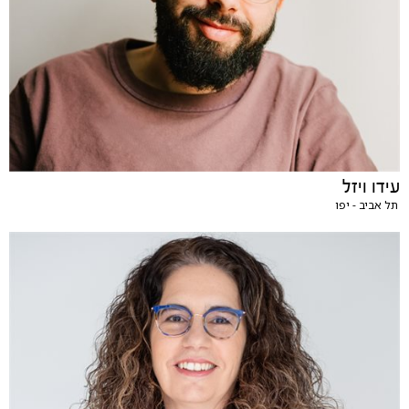
עידו ויזל
תל אביב - יפו