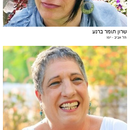
שרון תומר ברנע
תל אביב - יפו