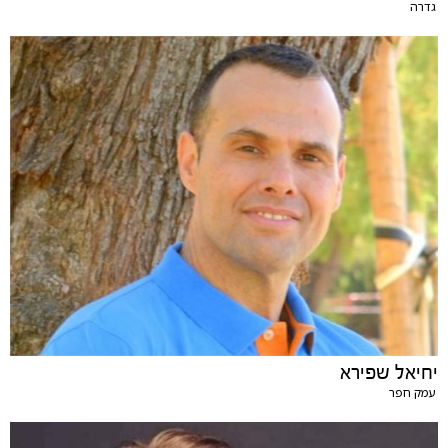
גדרה
יחיאל שפירא
עמק חפר