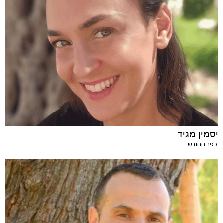
יסמין מגיד
כפר החורש