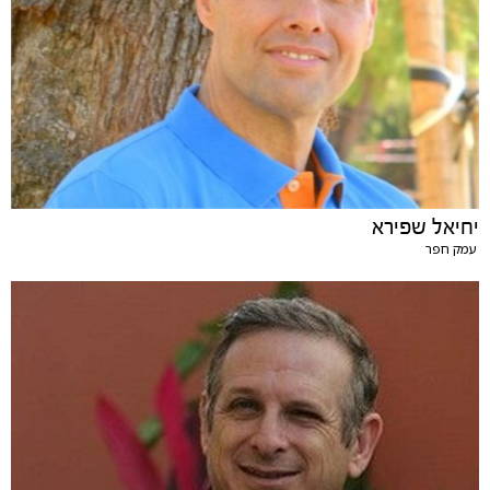
יחיאל שפירא
עמק חפר