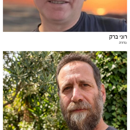
רוני ברק
גדרה