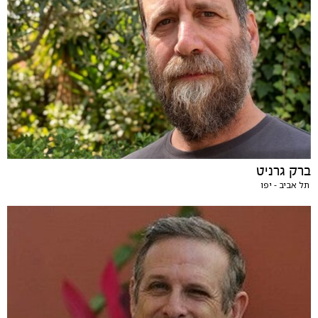
ברק גרניט
תל אביב - יפו