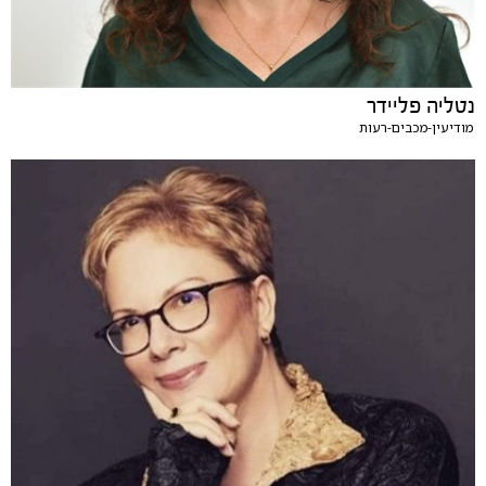
נטליה פליידר
מודיעין-מכבים-רעות