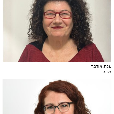
ענת אורבך
רמת גן