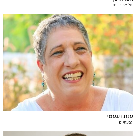
תל אביב - יפו
ענת תנעמי
גבעתיים