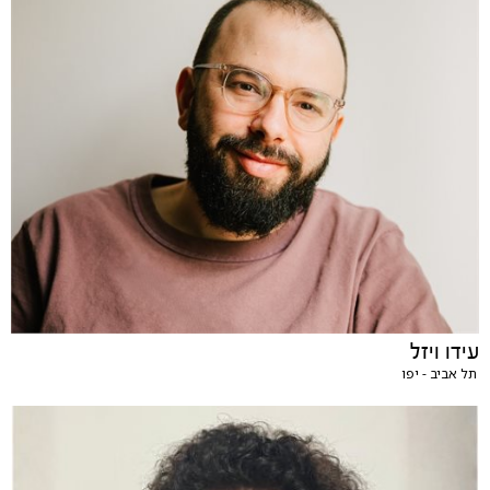
עידו ויזל
תל אביב - יפו