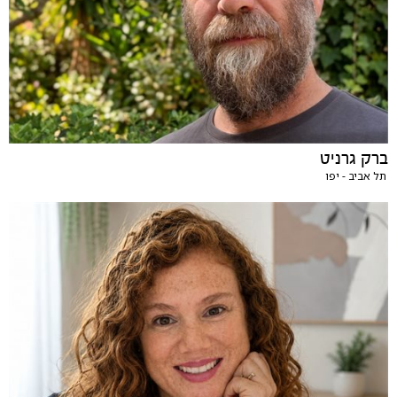
ברק גרניט
תל אביב - יפו