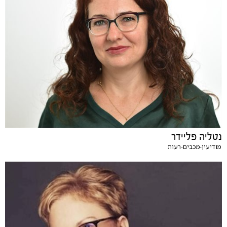
נטליה פליידר
מודיעין-מכבים-רעות