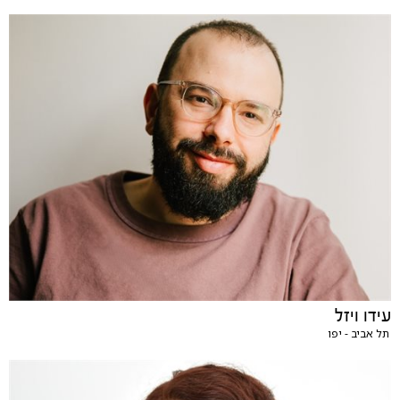
עידו ויזל
תל אביב - יפו