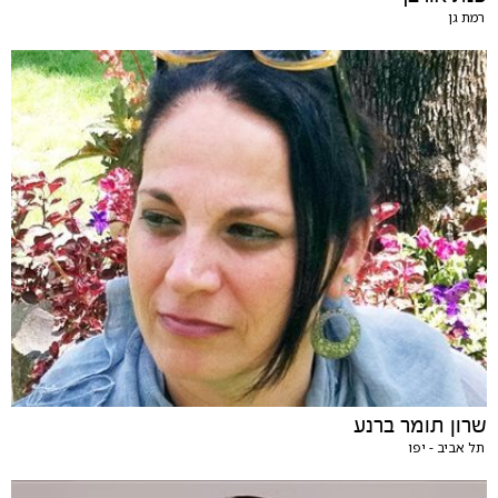
רמת גן
שרון תומר ברנע
תל אביב - יפו