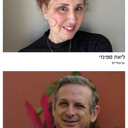
ליאת ספינזי
גבעתיים