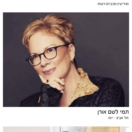
מודיעין-מכבים-רעות
תמי לשם אורן
תל אביב - יפו