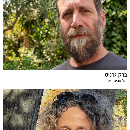
ברק גרניט
תל אביב - יפו